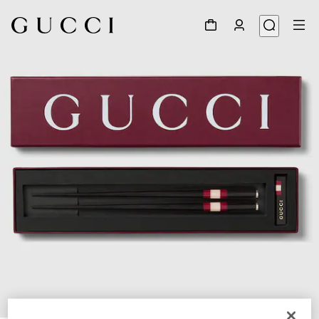
1
/
3