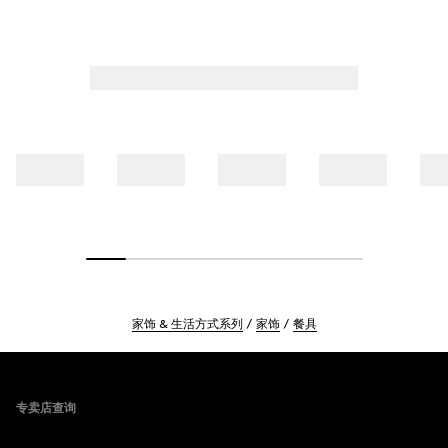
家饰 & 生活方式系列
家饰
餐具
Footer
专卖店查询