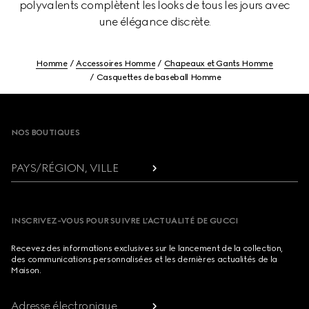
polyvalents complètent les looks de tous les jours avec
une élégance discrète.
Homme
Accessoires Homme
Chapeaux et Gants Homme
Casquettes de baseball Homme
Footer
NOS BOUTIQUES
PAYS/RÉGION, VILLE
INSCRIVEZ-VOUS POUR SUIVRE L’ACTUALITÉ DE GUCCI
Recevez des informations exclusives sur le lancement de la collection,
des communications personnalisées et les dernières actualités de la
Maison.
Adresse électronique