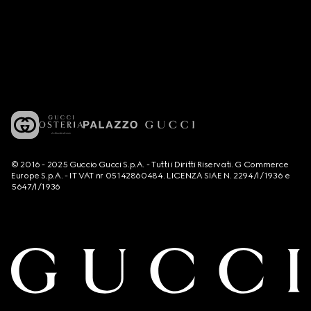
© 2016 - 2025 Guccio Gucci S.p.A. - Tutti i Diritti Riservati. G Commerce
Europe S.p.A. - IT VAT nr 05142860484. LICENZA SIAE N. 2294/I/1936 e
5647/I/1936