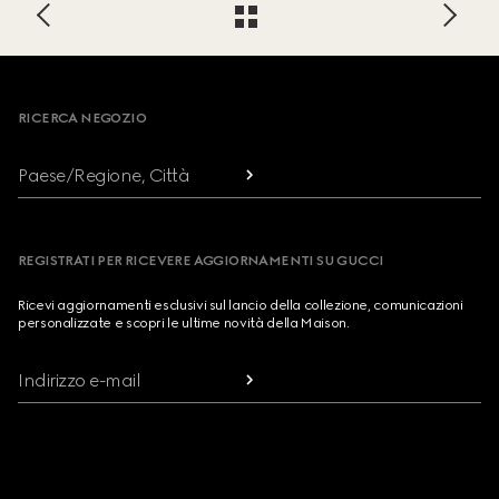
Footer
RICERCA NEGOZIO
Paese/Regione, Città
REGISTRATI PER RICEVERE AGGIORNAMENTI SU GUCCI
Ricevi aggiornamenti esclusivi sul lancio della collezione, comunicazioni
personalizzate e scopri le ultime novità della Maison.
Indirizzo e-mail