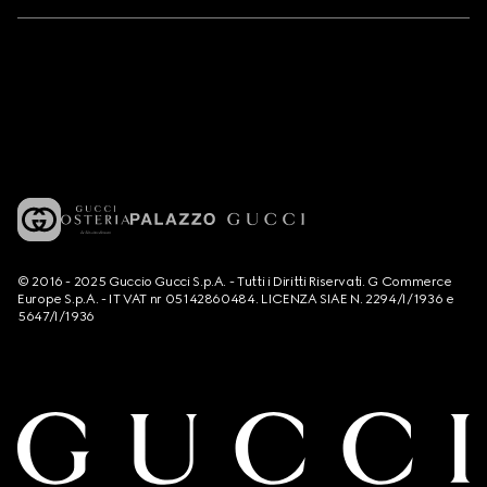
© 2016 - 2025 Guccio Gucci S.p.A. - Tutti i Diritti Riservati. G Commerce
Europe S.p.A. - IT VAT nr 05142860484. LICENZA SIAE N. 2294/I/1936 e
5647/I/1936