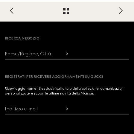
Footer
RICERCA NEGOZIO
Paese/Regione, Città
REGISTRATI PER RICEVERE AGGIORNAMENTI SU GUCCI
Ricevi aggiornamenti esclusivi sul lancio della collezione, comunicazioni
personalizzate e scopri le ultime novità della Maison.
Indirizzo e-mail