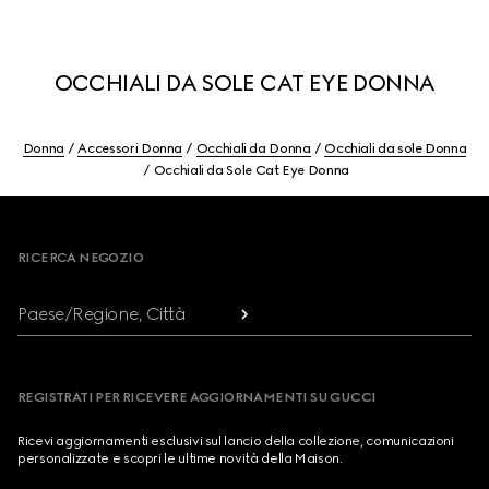
OCCHIALI DA SOLE CAT EYE DONNA
Donna
Accessori Donna
Occhiali da Donna
Occhiali da sole Donna
Occhiali da Sole Cat Eye Donna
Footer
RICERCA NEGOZIO
Paese/Regione, Città
REGISTRATI PER RICEVERE AGGIORNAMENTI SU GUCCI
Ricevi aggiornamenti esclusivi sul lancio della collezione, comunicazioni
personalizzate e scopri le ultime novità della Maison.