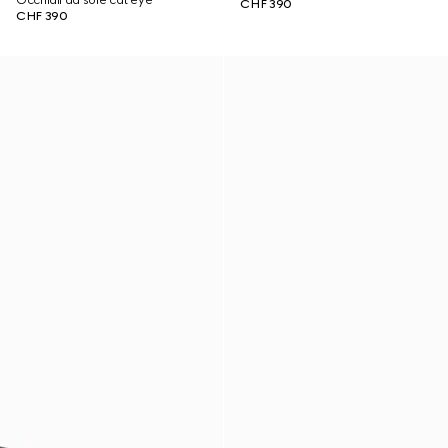
Occhiali da sole cat eye
CHF 390
CHF 390