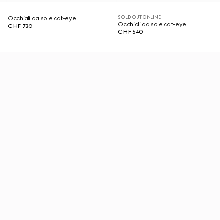
SOLD OUT ONLINE
Occhiali da sole cat-eye
Occhiali da sole cat-eye
CHF 730
CHF 540