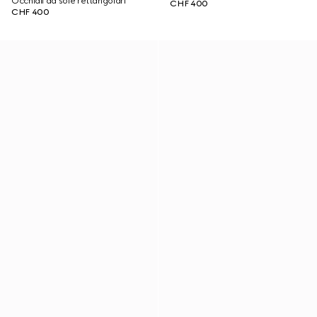
Occhiali da sole rettangolari
CHF 400
CHF 400