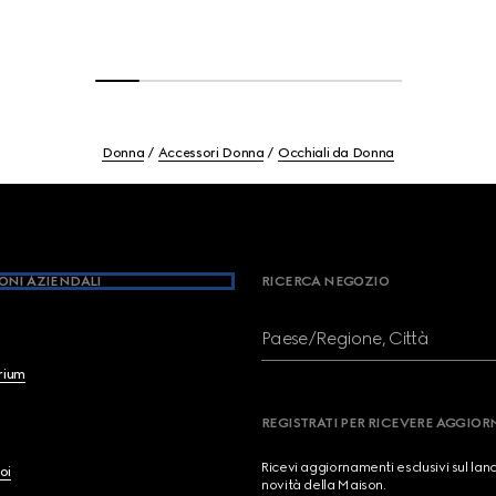
Donna
Accessori Donna
Occhiali da Donna
ONI AZIENDALI
RICERCA NEGOZIO
Paese/Regione, Città
brium
REGISTRATI PER RICEVERE AGGIO
Ricevi aggiornamenti esclusivi sul lan
oi
novità della Maison.