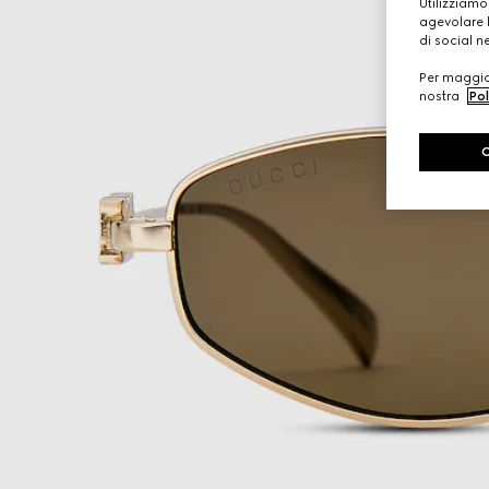
Utilizziamo
agevolare l
di social n
Per maggior
nostra
Pol