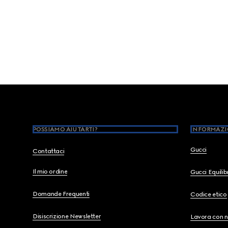
Footer
POSSIAMO AIUTARTI?
INFORMAZI
Gucci
Contattaci
Il mio ordine
Gucci Equili
Domande Frequenti
Codice etico
Disiscrizione Newsletter
Lavora con n