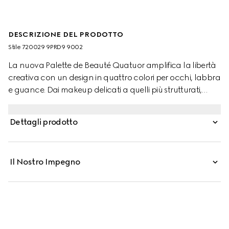
DESCRIZIONE DEL PRODOTTO
Stile ‎720029 9PRD9 9002
La nuova Palette de Beauté Quatuor amplifica la libertà
creativa con un design in quattro colori per occhi, labbra
e guance. Dai makeup delicati a quelli più strutturati,
formule intuitive e tonalità fantasiose offrono infinite
combinazioni. Confortevoli e di lunga durata, le tre
Dettagli prodotto
formule in polvere con finitura satinata e matte possono
essere utilizzate come ombretto blush. Questi colori sono
abbinati a una formula in crema, ideata per essere
Il Nostro Impegno
indossata su occhi, labbra e guance. Ispirata ai rossetti
Gucci Beauty, la tonalità crema allover dona un effetto
blush da nudo a audace che si intensifica a ogni tocco.