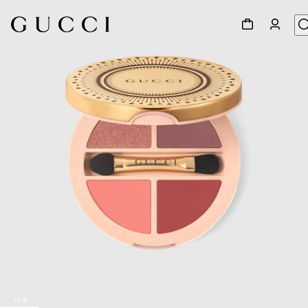
1
/
8