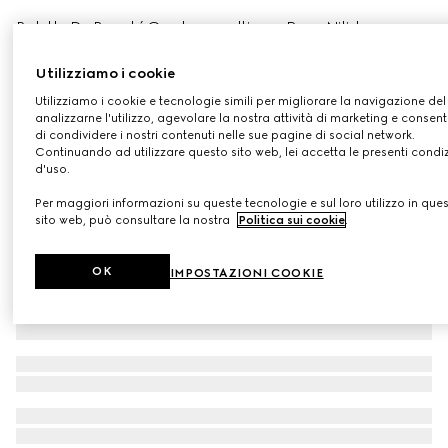
Palette De Beauté Quatuor multi-uso, Rosa Nitida
CHF 80
Utilizziamo i cookie
Variante
rosa nitida
Utilizziamo i cookie e tecnologie simili per migliorare la navigazione del 
analizzarne l'utilizzo, agevolare la nostra attività di marketing e consenti
di condividere i nostri contenuti nelle sue pagine di social network.
Continuando ad utilizzare questo sito web, lei accetta le presenti condi
d'uso.
Per maggiori informazioni su queste tecnologie e sul loro utilizzo in que
sito web, può consultare la nostra
Politica sui cookie
.
OK
IMPOSTAZIONI COOKIE