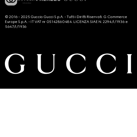
© 2016 - 2025 Guccio Gucci S.p.A. - Tutti i Diritti Riservati. G Commerce
Europe S.p.A. - IT VAT nr 05142860484. LICENZA SIAE N. 2294/I/1936 e
5647/I/1936