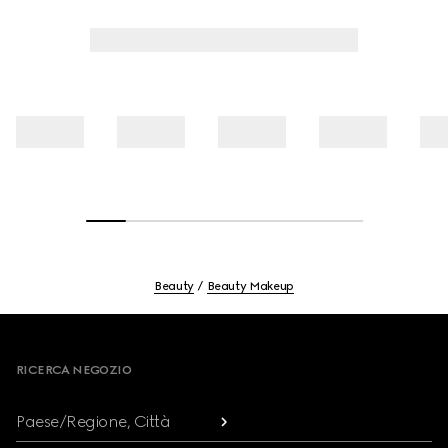
Beauty
Beauty Makeup
Footer
RICERCA NEGOZIO
Paese/Regione, Città