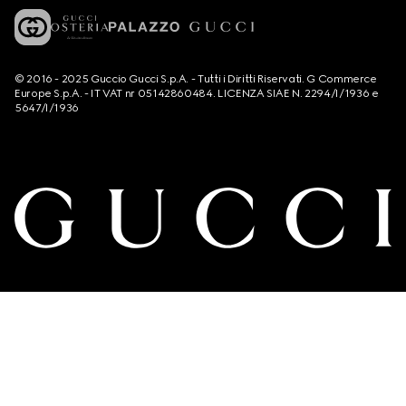
© 2016 - 2025 Guccio Gucci S.p.A. - Tutti i Diritti Riservati. G Commerce
Europe S.p.A. - IT VAT nr 05142860484. LICENZA SIAE N. 2294/I/1936 e
5647/I/1936