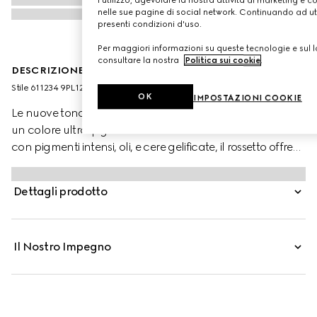
nelle sue pagine di social network. Continuando ad util
presenti condizioni d'uso.
Per maggiori informazioni su queste tecnologie e sul lo
consultare la nostra
Politica sui cookie
.
DESCRIZIONE DEL PRODOTTO
Stile ‎611234 9PL12 9530
OK
IMPOSTAZIONI COOKIE
Le nuove tonalità di Gucci Rouge à Lèvres Mat donano
un colore ultra-pigmentato dal finish matte. Arricchito
con pigmenti intensi, oli, e cere gelificate, il rossetto offre
un effetto seta morbido e vellutato. La sua formula resiste
alle sbavature, risultando confortevole, nutriente e a
Dettagli prodotto
lunga tenuta.
Il Nostro Impegno