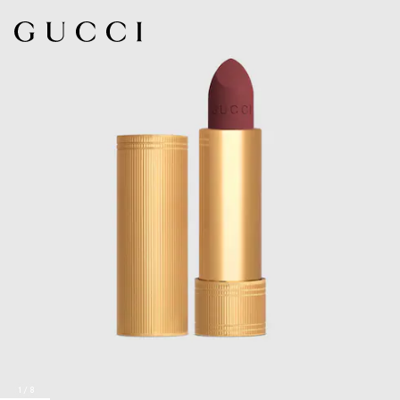
1
/
8