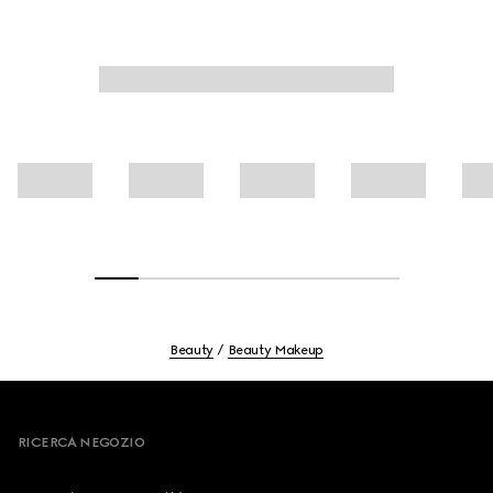
Beauty
Beauty Makeup
Footer
RICERCA NEGOZIO