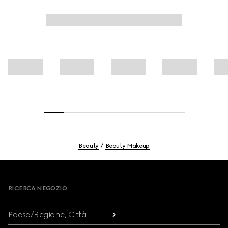
Beauty
Beauty Makeup
Footer
RICERCA NEGOZIO
Paese/Regione, Città