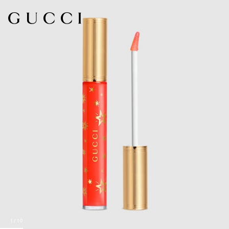
1
/
10