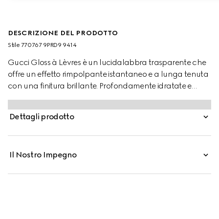
DESCRIZIONE DEL PRODOTTO
Stile ‎770767 9PRD9 9414
Gucci Gloss à Lèvres è un lucidalabbra trasparente che
offre un effetto rimpolpante istantaneo e a lunga tenuta
con una finitura brillante. Profondamente idratate e
lucide, le labbra risultano più morbide e piene. La potente
miscela di ingredienti nutrienti e rimpolpanti mantiene le
Dettagli prodotto
labbra idratate fino a 8 ore, grazie alla combinazione di
radici di zenzero ed estratti di Capsicum. Le proprietà
idratanti dell'acido ialuronico sono accompagnate dalle
Il Nostro Impegno
note rinfrescanti del mentolo, mentre la texture
avvolgente e i polimeri riflettenti minimizzano l'aspetto
delle linee sottili e delle piccole pieghe delle labbra.