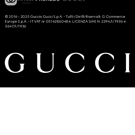
© 2016 - 2025 Guccio Gucci S.p.A. - Tutti i Diritti Riservati. G Commerce
Europe S.p.A. - IT VAT nr 05142860484. LICENZA SIAE N. 2294/I/1936 e
5647/I/1936