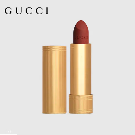
1
/
8