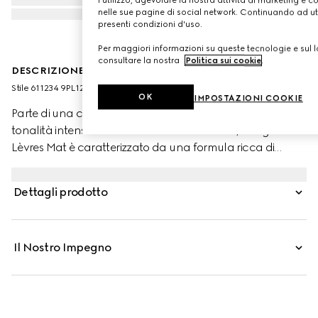
nelle sue pagine di social network. Continuando ad util
presenti condizioni d'uso.
Per maggiori informazioni su queste tecnologie e sul lo
consultare la nostra
Politica sui cookie
.
DESCRIZIONE DEL PRODOTTO
Stile ‎611234 9PL12 9505
OK
IMPOSTAZIONI COOKIE
Parte di una collezione di rossetti a lunga tenuta, dalle
tonalità intense e dal finish morbido e matte, Rouge à
Lèvres Mat è caratterizzato da una formula ricca di
pigmenti e cere gelificanti, che avvolge le labbra con un
colore brillante e una sensazione vellutata. Nate sotto la
Dettagli prodotto
direzione creativa della Maison e ispirate al glamour
della vecchia Hollywood, le nuance della linea riflettono
l'immaginario eclettico e lo spirito libero tipici delle
Il Nostro Impegno
collezioni Gucci. Ogni rossetto è presentato in un prezioso
tubetto color oro, decorato con incisioni elaborate.