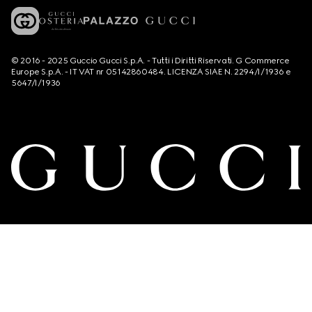
© 2016 - 2025 Guccio Gucci S.p.A. - Tutti i Diritti Riservati. G Commerce
Europe S.p.A. - IT VAT nr 05142860484. LICENZA SIAE N. 2294/I/1936 e
5647/I/1936