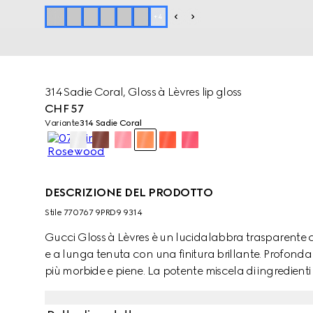
+
4
314 Sadie Coral, Gloss à Lèvres lip gloss
CHF 57
Variante
314 Sadie Coral
DESCRIZIONE DEL PRODOTTO
Stile ‎770767 9PRD9 9314
Gucci Gloss à Lèvres è un lucidalabbra trasparente c
e a lunga tenuta con una finitura brillante. Profonda
più morbide e piene. La potente miscela di ingredienti
idratate fino a 8 ore, grazie alla combinazione di radi
proprietà idratanti dell'acido ialuronico sono accom