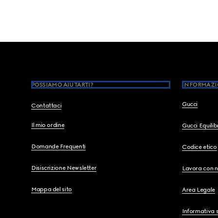
Footer
POSSIAMO AIUTARTI?
INFORMAZI
Gucci
Contattaci
Il mio ordine
Gucci Equili
Domande Frequenti
Codice etico
Disiscrizione Newsletter
Lavora con n
Mappa del sito
Area Legale
Informativa s