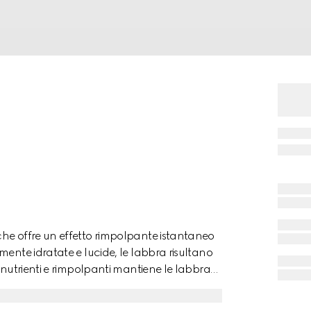
he offre un effetto rimpolpante istantaneo
mente idratate e lucide, le labbra risultano
 nutrienti e rimpolpanti mantiene le labbra
ci di zenzero ed estratti di Capsicum. Le
pagnate dalle note rinfrescanti del mentolo,