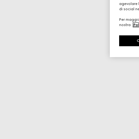
agevolare l
di social n
Per maggior
nostra
Pol