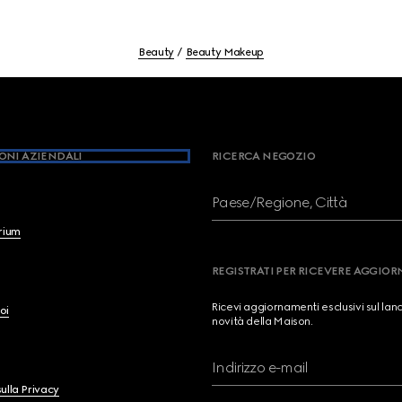
Beauty
Beauty Makeup
ONI AZIENDALI
RICERCA NEGOZIO
Paese/Regione, Città
brium
REGISTRATI PER RICEVERE AGGIO
Ricevi aggiornamenti esclusivi sul lan
oi
novità della Maison.
Indirizzo e-mail
ulla Privacy