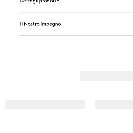
Dettagli prodotto
mentre la texture avvolgente e i polimeri riflettenti mini
piccole pieghe delle labbra.
Il Nostro Impegno