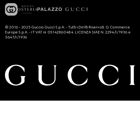
© 2016 - 2025 Guccio Gucci S.p.A. - Tutti i Diritti Riservati. G Commerce
Europe S.p.A. - IT VAT nr 05142860484. LICENZA SIAE N. 2294/I/1936 e
5647/I/1936