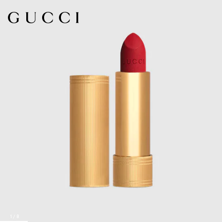
1
/
8