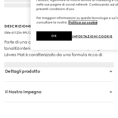
nelle sue pagine di social network. Continuando ad util
presenti condizioni d'uso.
Per maggiori informazioni su queste tecnologie e sul lo
consultare la nostra
Politica sui cookie
.
DESCRIZIONE DEL PRODOTTO
Stile ‎611234 9PL12 9250
OK
IMPOSTAZIONI COOKIE
Parte di una collezione di rossetti a lunga tenuta, dalle
tonalità intense e dal finish morbido e matte, Rouge à
Lèvres Mat è caratterizzato da una formula ricca di
pigmenti e cere gelificanti, che avvolge le labbra con un
colore brillante e una sensazione vellutata. Nate sotto la
Dettagli prodotto
direzione creativa della Maison e ispirate al glamour
della vecchia Hollywood, le nuance della linea riflettono
l'immaginario eclettico e lo spirito libero tipici delle
Il Nostro Impegno
collezioni Gucci. Ogni rossetto è presentato in un prezioso
tubetto color oro, decorato con incisioni elaborate.