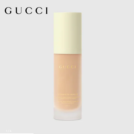
1
/
4