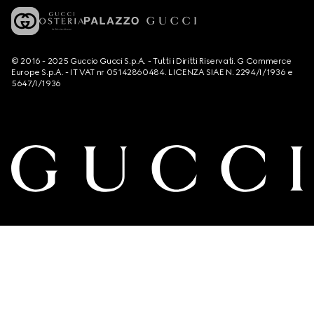
© 2016 - 2025 Guccio Gucci S.p.A. - Tutti i Diritti Riservati. G Commerce
Europe S.p.A. - IT VAT nr 05142860484. LICENZA SIAE N. 2294/I/1936 e
5647/I/1936