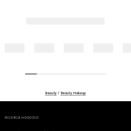
della pelle.
Beauty
Beauty Makeup
Footer
RICERCA NEGOZIO