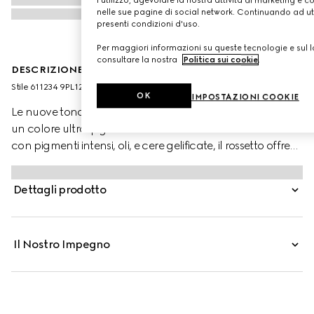
nelle sue pagine di social network. Continuando ad util
presenti condizioni d'uso.
Per maggiori informazioni su queste tecnologie e sul lo
consultare la nostra
Politica sui cookie
.
DESCRIZIONE DEL PRODOTTO
Stile ‎611234 9PL12 9132
OK
IMPOSTAZIONI COOKIE
Le nuove tonalità di Gucci Rouge à Lèvres Mat donano
un colore ultra-pigmentato dal finish matte. Arricchito
con pigmenti intensi, oli, e cere gelificate, il rossetto offre
un effetto seta morbido e vellutato. La sua formula resiste
alle sbavature, risultando confortevole, nutriente e a
Dettagli prodotto
lunga tenuta.
Il Nostro Impegno