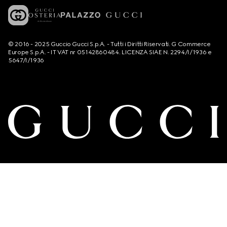
© 2016 - 2025 Guccio Gucci S.p.A. - Tutti i Diritti Riservati. G Commerce
Europe S.p.A. - IT VAT nr 05142860484. LICENZA SIAE N. 2294/I/1936 e
5647/I/1936