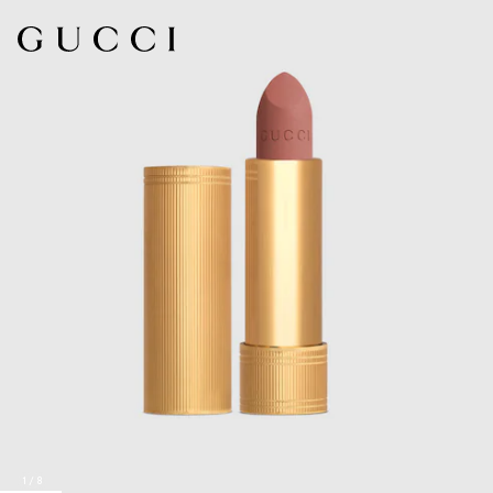
1
/
8