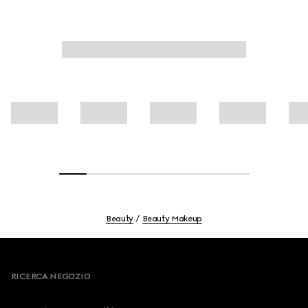
Beauty
Beauty Makeup
Footer
RICERCA NEGOZIO