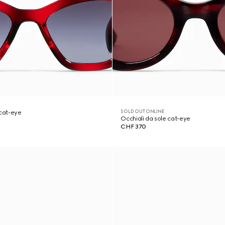
SOLD OUT ONLINE
 cat-eye
Occhiali da sole cat-eye
CHF 370