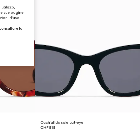
utilizzo,
lle sue pagine
zioni d'uso.
consultare la
Occhiali da sole cat-eye
CHF 515