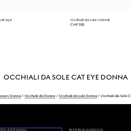
 cat eye
Occhiali da sole rotondi
CHF 355
OCCHIALI DA SOLE CAT EYE DONNA
essori Donna
Occhiali da Donna
Occhiali da sole Donna
Occhiali da Sole 
ONI AZIENDALI
RICERCA NEGOZIO