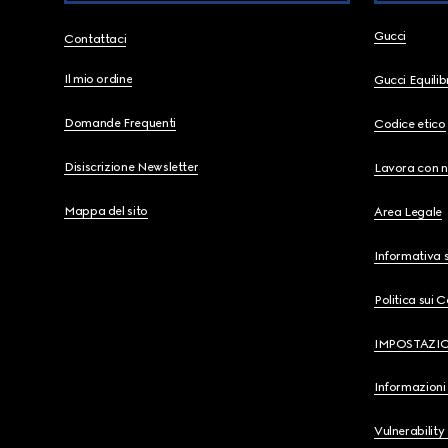
Gucci
Contattaci
Il mio ordine
Gucci Equili
Domande Frequenti
Codice etico
Disiscrizione Newsletter
Lavora con n
Mappa del sito
Area Legale
Informativa s
Politica sui 
IMPOSTAZI
Informazioni 
Vulnerability