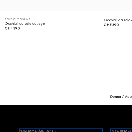
SOLD OUT ONLINE
Occhiali da sole
Occhiali da sole cat eye
CHF 390
CHF 390
Donna
Acc
Footer
POSSIAMO AIUTARTI?
INFORMAZI