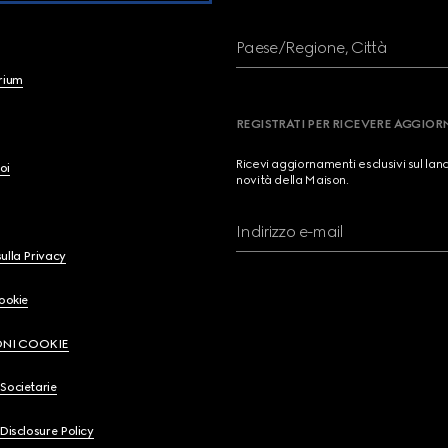
Paese/Regione, Città
brium
REGISTRATI PER RICEVERE AGGIO
Ricevi aggiornamenti esclusivi sul lan
oi
novità della Maison.
Indirizzo e-mail
ulla Privacy
Cookie
ONI COOKIE
Societarie
 Disclosure Policy