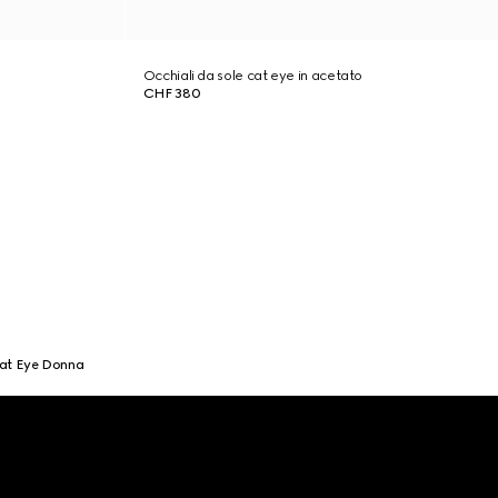
Occhiali da sole cat eye in acetato
CHF 380
Cat Eye Donna