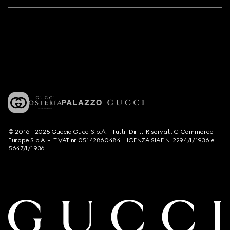
© 2016 - 2025 Guccio Gucci S.p.A. - Tutti i Diritti Riservati. G Commerce
Europe S.p.A. - IT VAT nr 05142860484. LICENZA SIAE N. 2294/I/1936 e
5647/I/1936