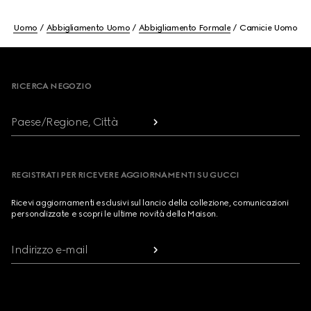
Uomo
Abbigliamento Uomo
Abbigliamento Formale
Camicie Uomo
Footer
RICERCA NEGOZIO
Paese/Regione, Città
REGISTRATI PER RICEVERE AGGIORNAMENTI SU GUCCI
Ricevi aggiornamenti esclusivi sul lancio della collezione, comunicazioni
personalizzate e scopri le ultime novità della Maison.
Indirizzo e-mail