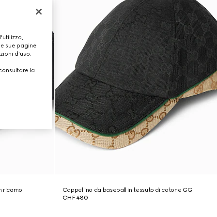
utilizzo,
lle sue pagine
zioni d'uso.
consultare la
n ricamo
Cappellino da baseball in tessuto di cotone GG
CHF 480