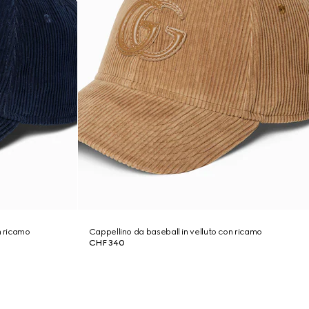
n ricamo
Cappellino da baseball in velluto con ricamo
CHF 340