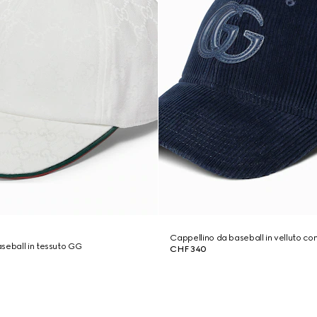
Cappellino da baseball in velluto co
seball in tessuto GG
CHF 340