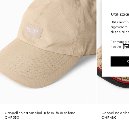
Utilizzia
Utilizziamo
agevolare l
di social n
Per maggior
nostra
Pol
Cappellino da baseball in tessuto di cotone
Cappellino da ba
CHF 350
CHF 480