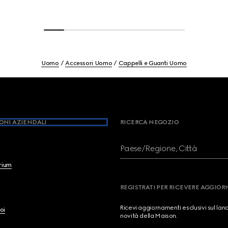
Uomo
Accessori Uomo
Cappelli e Guanti Uomo
ONI AZIENDALI
RICERCA NEGOZIO
Paese/Regione, Città
brium
REGISTRATI PER RICEVERE AGGIO
Ricevi aggiornamenti esclusivi sul lan
oi
novità della Maison.