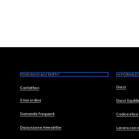
Footer
POSSIAMO AIUTARTI?
INFORMAZI
Gucci
Contattaci
Il mio ordine
Gucci Equili
Domande Frequenti
Codice etico
Disiscrizione Newsletter
Lavora con n