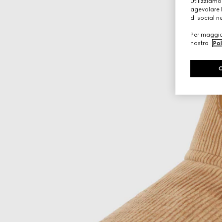
Utilizziamo
agevolare l
di social n
Per maggior
nostra
Pol