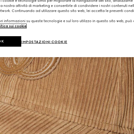
 i cookie e tecnologie simili per migliorare la navigazione del sito, analizzarne l'
a nostra attività di marketing e consentirle di condividere i nostri contenuti ne
etwork. Continuando ad utilizzare questo sito web, lei accetta le presenti condi
i informazioni su queste tecnologie e sul loro utilizzo in questo sito web, può 
itica sui cookie
.
OK
IMPOSTAZIONI COOKIE