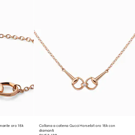
amante oro 18k
Collana a catena Gucci Horsebit oro 18k con
diamanti