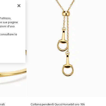
utilizzo,
lle sue pagine
zioni d'uso.
consultare la
rati
Collana pendenti Gucci Horsebit oro 18k