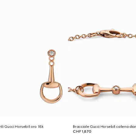
ti Gucci Horsebit oro 18k
Bracciale Gucci Horsebit catena di
CHF 1,870