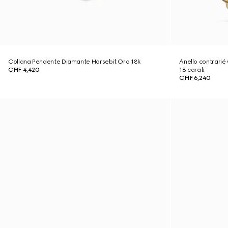
Collana Pendente Diamante Horsebit Oro 18k
Anello contrarié
CHF 4,420
18 carati
CHF 6,240