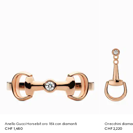
Anello Gucci Horsebit oro 18k con diamanti
Orecchini diaman
CHF 1,480
CHF 2,220