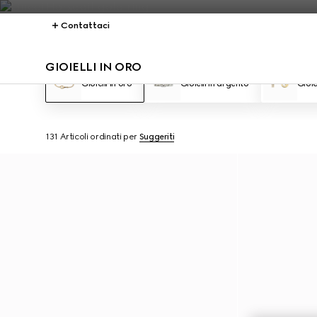
Contattaci
GIOIELLI IN ORO
Gioielli in oro
Gioielli in argento
Gioie
131 Articoli
ordinati per
Suggeriti