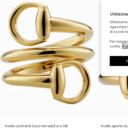
Utilizzia
Utilizziamo
agevolare l
di social n
Per maggior
nostra
Pol
Anello contrarié Gucci Horsebit oro 18k
Anello aperto Gu