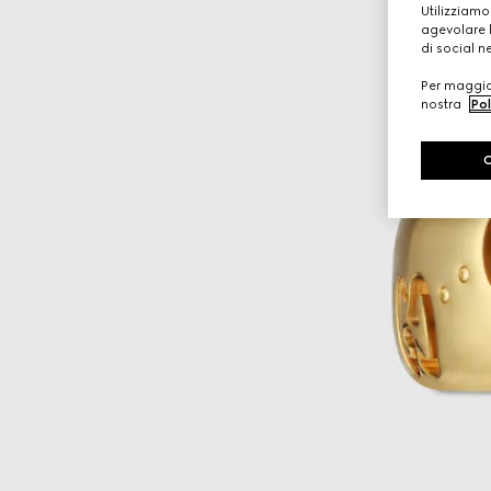
Utilizziamo
agevolare l
di social n
Per maggior
nostra
Pol