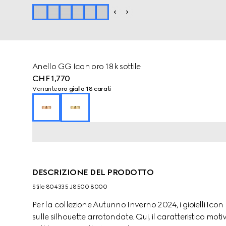
Anello GG Icon oro 18k sottile
CHF 1,770
Variante
oro giallo 18 carati
DESCRIZIONE DEL PRODOTTO
Stile ‎804335 J8500 8000
Per la collezione Autunno Inverno 2024, i gioielli I
sulle silhouette arrotondate. Qui, il caratteristico mo