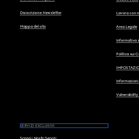
Disiscrizione Newsletter
Lavora con n
Mappa del sito
Area Legale
Informativa s
Politica sui 
IMPOSTAZI
Informazioni 
Vulnerability
SERVIZI ESCLUSIVI
Scopri i Nostri Servizi