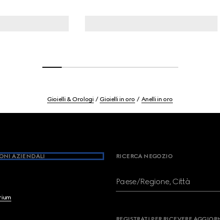
Gioielli & Orologi
Gioielli in oro
Anelli in oro
ONI AZIENDALI
RICERCA NEGOZIO
Paese/Regione, Città
brium
REGISTRATI PER RICEVERE AGGIO