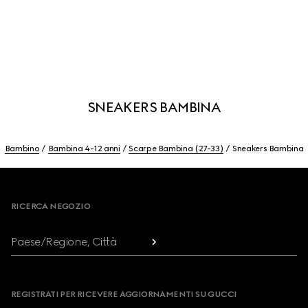
SNEAKERS BAMBINA
Bambino
Bambina 4-12 anni
Scarpe Bambina (27-33)
Sneakers Bambina
Footer
RICERCA NEGOZIO
Paese/Regione, Città
REGISTRATI PER RICEVERE AGGIORNAMENTI SU GUCCI