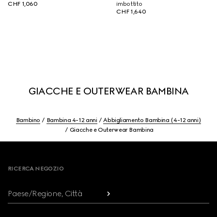
CHF 1,060
imbottito
CHF 1,640
GIACCHE E OUTERWEAR BAMBINA
Bambino
Bambina 4-12 anni
Abbigliamento Bambina (4-12 anni)
Giacche e Outerwear Bambina
Footer
RICERCA NEGOZIO
Paese/Regione, Città