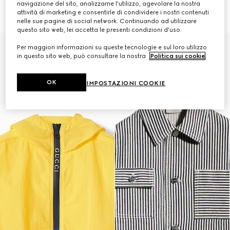
navigazione del sito, analizzarne l'utilizzo, agevolare la nostra
CHF 1,160
per bambini
CHF 1,640
attività di marketing e consentirle di condividere i nostri contenuti
nelle sue pagine di social network. Continuando ad utilizzare
questo sito web, lei accetta le presenti condizioni d'uso.
Per maggiori informazioni su queste tecnologie e sul loro utilizzo
in questo sito web, può consultare la nostra
Politica sui cookie
.
OK
IMPOSTAZIONI COOKIE