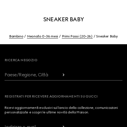
SNEAKER BABY
Bambino
Neonato 0-36 mesi
Primi Passi (20-26)
Sneaker Baby
Footer
RICERCA NEGOZIO
Paese/Regione, Città
REGISTRATI PER RICEVERE AGGIORNAMENTI SU GUCCI
Ricevi aggiornamenti esclusivi sul lancio della collezione, comunicazioni
personalizzate e scopri le ultime novità della Maison.
Indirizzo e-mail