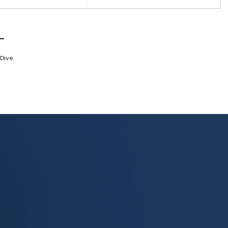
L
Dive.