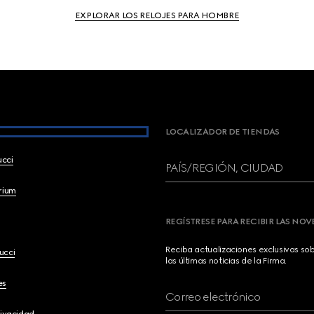
EXPLORAR LOS RELOJES PARA HOMBRE
LOCALIZADOR DE TIENDAS
ucci
PAÍS/REGIÓN, CIUDAD
brium
REGÍSTRESE PARA RECIBIR LAS NO
Reciba actualizaciones exclusivas so
ucci
las últimas noticias de la Firma.
es
Correo electrónico
rivacidad