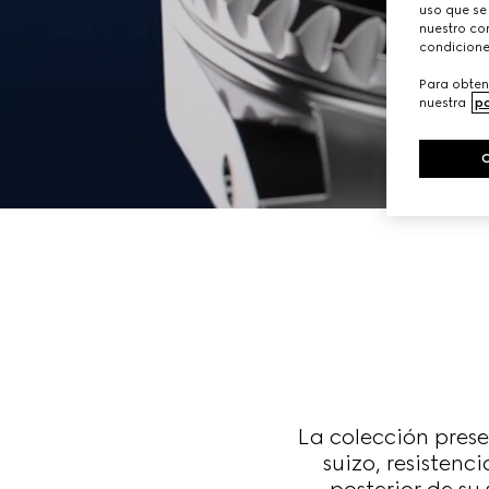
uso que se
nuestro con
condicione
Para obten
nuestra
po
La colección pres
suizo, resistenc