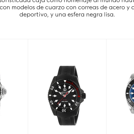
u sofisticada caja como homenaje al mundo náut
con modelos de cuarzo con correas de acero y d
deportivo, y una esfera negra lisa.