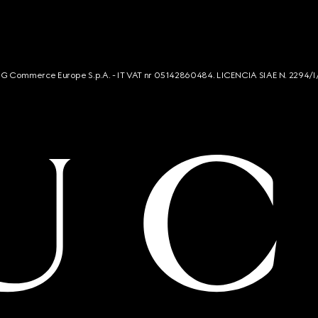
s. G Commerce Europe S.p.A. - IT VAT nr 05142860484. LICENCIA SIAE N. 2294/I