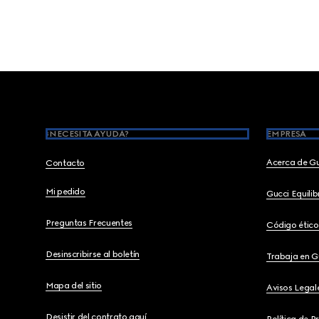
Footer
¿NECESITA AYUDA?
EMPRESA
Acerca de G
Contacto
Mi pedido
Gucci Equili
Preguntas Frecuentes
Código ético
Desinscribirse al boletín
Trabaja en G
Mapa del sitio
Avisos Legal
Desistir del contrato aquí
Política de P