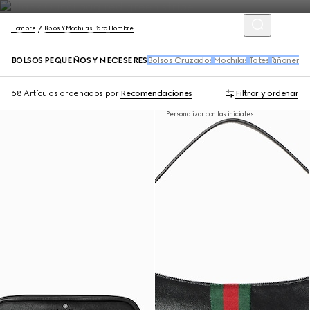
Hombre
Bolos Y Mochilas Para Hombre
BOLSOS PEQUEÑOS Y NECESERES
Bolsos Cruzados
Mochilas
Totes
Riñoneras
68 Artículos
ordenados por
Recomendaciones
Filtrar y ordenar
Personalizar con las iniciales