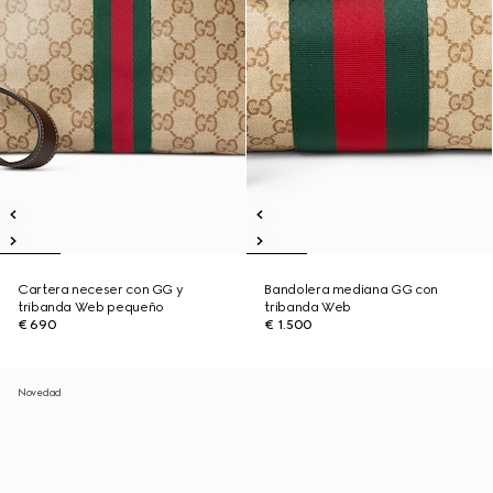
Cartera neceser con GG y
Bandolera mediana GG con
tribanda Web pequeño
tribanda Web
€ 690
€ 1.500
Novedad