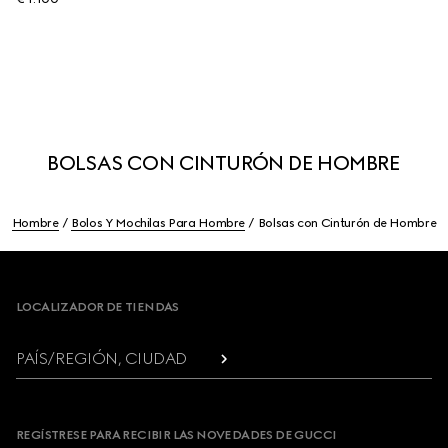
BOLSAS CON CINTURÓN DE HOMBRE
Hombre
Bolos Y Mochilas Para Hombre
Bolsas con Cinturón de Hombre
Footer
LOCALIZADOR DE TIENDAS
PAÍS/REGIÓN, CIUDAD
REGÍSTRESE PARA RECIBIR LAS NOVEDADES DE GUCCI