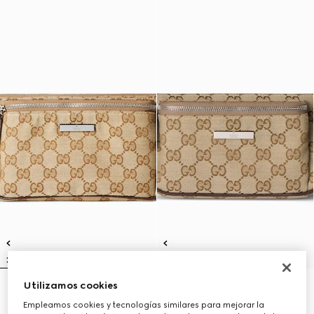
Utilizamos cookies
'Flatpack' riñonera grande
Flatpack riñonera pequeña
€ 1.250
€ 1.100
Empleamos cookies y tecnologías similares para mejorar la