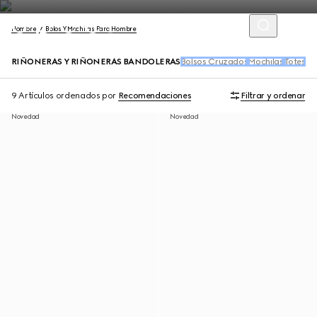
Hombre
Bolos Y Mochilas Para Hombre
RIÑONERAS Y RIÑONERAS BANDOLERAS
Bolsos Cruzados
Mochilas
Totes
Bo
9 Artículos
ordenados por
Recomendaciones
Filtrar y ordenar
Novedad
Novedad