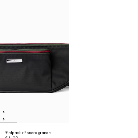
'Flatpack' riñonera grande
€ 1.100