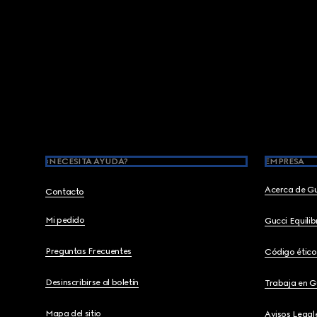
Footer
¿NECESITA AYUDA?
EMPRESA
Acerca de G
Contacto
Mi pedido
Gucci Equili
Preguntas Frecuentes
Código ético
Desinscribirse al boletín
Trabaja en G
Mapa del sitio
Avisos Legal