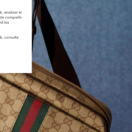
, analizar el
rle compartir
ed las
b, consulte