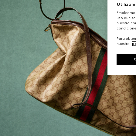
Utilizam
Empleamos 
uso que se
nuestro con
condicione
Para obten
nuestra
po