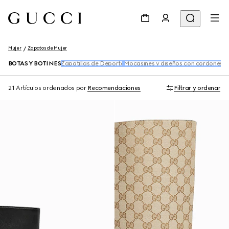
Mujer
Zapatos de Mujer
BOTAS Y BOTINES
Zapatillas de Deporte
Mocasines y diseños con cordones
Za
21 Artículos
ordenados por
Recomendaciones
Filtrar y ordenar