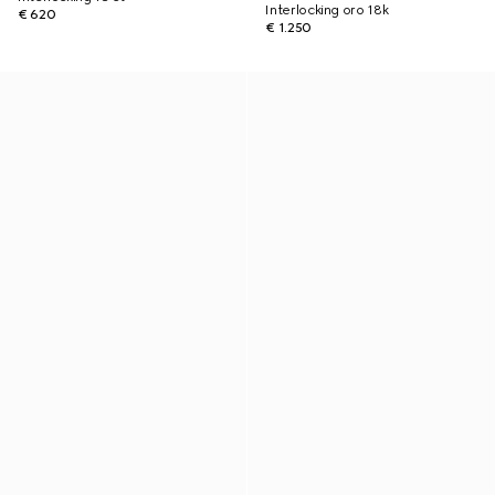
Interlocking oro 18k
€ 620
€ 1.250