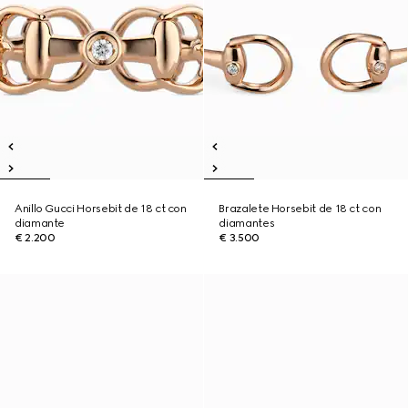
Anillo Gucci Horsebit de 18 ct con
Brazalete Horsebit de 18 ct con
diamante
diamantes
€ 2.200
€ 3.500