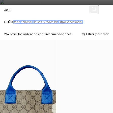
Niños
NIÑO
Ropa
Zapatos
Bolsos & Mochilas
Otros Accesorios
214 Artículos
ordenados por
Recomendaciones
Filtrar y ordenar