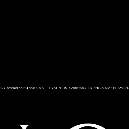
s. G Commerce Europe S.p.A. - IT VAT nr 05142860484. LICENCIA SIAE N. 2294/I