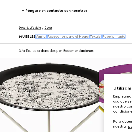
Póngase en contacto con nosotros
Décor & Lifestyle
Decor
MUEBLES
Vajillas
Accesorios para el Hogar
Textiles
Papel pintado
3 Artículos
ordenados por
Recomendaciones
Utilizam
Empleamos 
uso que se
nuestro con
condicione
Para obten
nuestra
po