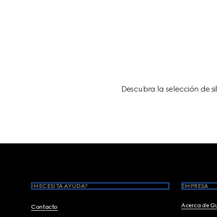
Descubra la selección de si
Footer
¿NECESITA AYUDA?
EMPRESA
Acerca de G
Contacto