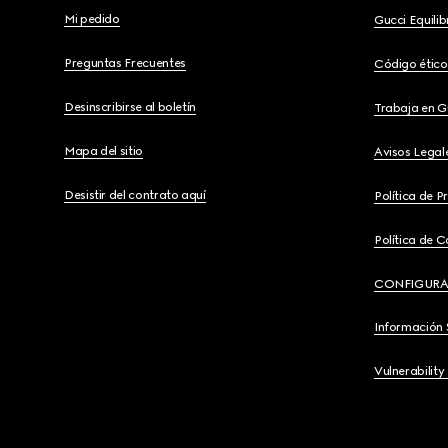
Mi pedido
Gucci Equili
Preguntas Frecuentes
Código ético
Desinscribirse al boletín
Trabaja en G
Mapa del sitio
Avisos Legal
Desistir del contrato aquí
Política de P
Política de C
CONFIGURA
Información 
Vulnerability