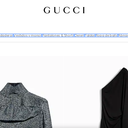
udaderas
Vestidos y monos
Pantalones & Shorts
Denim
Faldas
Ropa de baño
Abrig