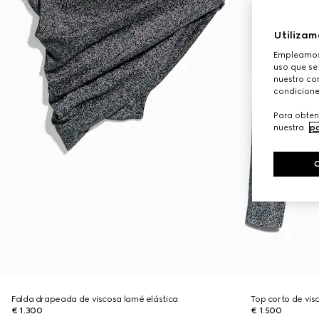
Utilizam
Empleamos 
uso que se
nuestro con
condicione
Para obten
nuestra
po
Falda drapeada de viscosa lamé elástica
Top corto de vis
€ 1.300
€ 1.500