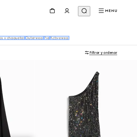
MENU
os y chaquetas
Outerwear
Piel
Activewear
Filtrar y ordenar