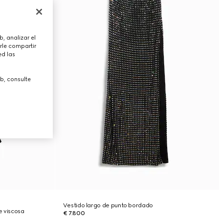
, analizar el
rle compartir
ed las
b, consulte
Vestido largo de punto bordado
e viscosa
€ 7.800