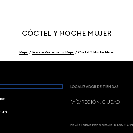
CÓCTEL Y NOCHE MUJER
Mujer
Prêt-à-Porter para Mujer
Cóctel Y Noche Mujer
LOCALIZADOR DE TIENDAS
ucci
PAÍS/REGIÓN, CIUDAD
brium
REGÍSTRESE PARA RECIBIR LAS NO