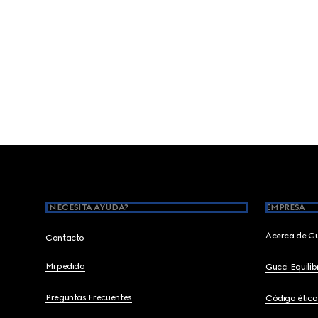
Footer
¿NECESITA AYUDA?
EMPRESA
Acerca de G
Contacto
Mi pedido
Gucci Equili
Preguntas Frecuentes
Código ético