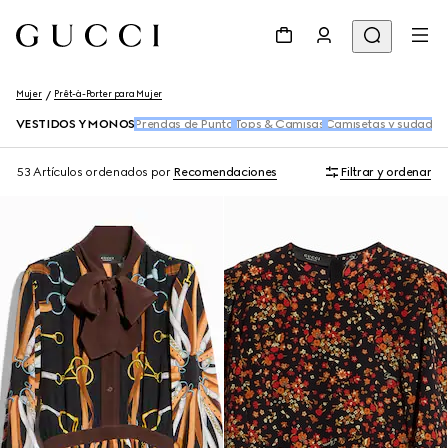
Mujer
Prêt-à-Porter para Mujer
VESTIDOS Y MONOS
Prendas de Punto
Tops & Camisas
Camisetas y sudader
53 Artículos
ordenados por
Recomendaciones
Filtrar y ordenar