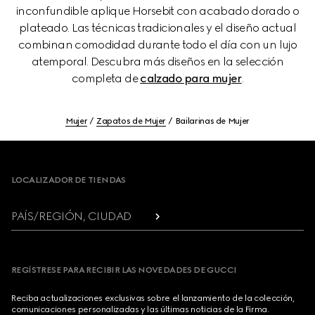
inconfundible aplique Horsebit con acabado dorado o
plateado. Las técnicas tradicionales y el diseño actual
combinan comodidad durante todo el día con un lujo
atemporal. Descubra más diseños en la selección
completa de
calzado para mujer
.
Mujer
Zapatos de Mujer
Bailarinas de Mujer
Footer
LOCALIZADOR DE TIENDAS
PAÍS/REGIÓN, CIUDAD
REGÍSTRESE PARA RECIBIR LAS NOVEDADES DE GUCCI
Reciba actualizaciones exclusivas sobre el lanzamiento de la colección,
comunicaciones personalizadas y las últimas noticias de la Firma.