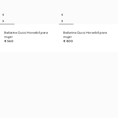
Bailarina Gucci Horsebit para
Bailarina Gucci Horsebit para
mujer
mujer
€ 560
€ 800