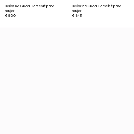
Bailarina Gucci Horsebit para
Bailarina Gucci Horsebit para
mujer
mujer
€ 800
€ 645