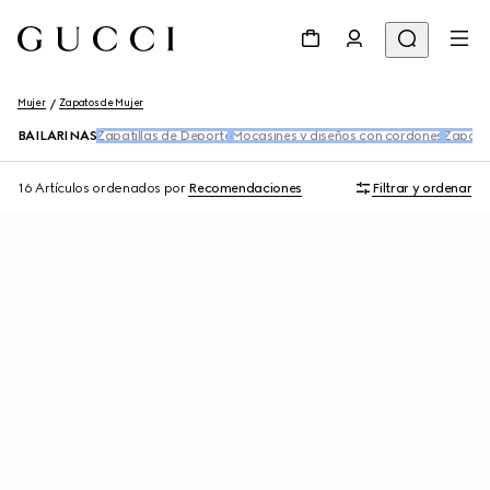
Mujer
Zapatos de Mujer
BAILARINAS
Zapatillas de Deporte
Mocasines y diseños con cordones
Zapatil
16 Artículos
ordenados por
Recomendaciones
Filtrar y ordenar