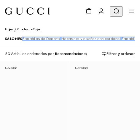
Mujer
Zapatos de Mujer
SALONES
Zapatillas de Deporte
Mocasines y diseños con cordones
Zapatillas
50 Artículos
ordenados por
Recomendaciones
Filtrar y ordenar
Novedad
Novedad