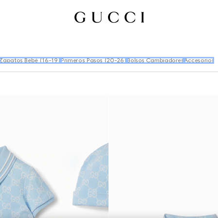
Zapatos Bebé (16-19)
Primeros Pasos (20-26)
Bolsos Cambiadores
Accesorios