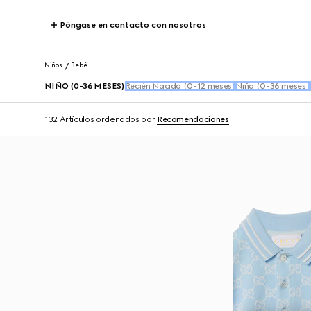
Póngase en contacto con nosotros
Niños
Bebé
NIÑO (0-36 MESES)
Recién Nacido (0-12 meses)
Niña (0-36 meses)
132 Artículos
ordenados por
Recomendaciones