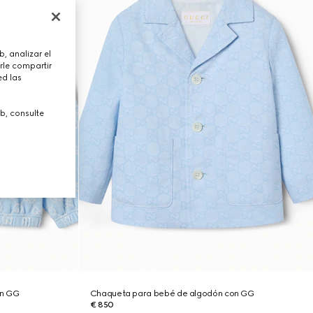
, analizar el
rle compartir
ed las
b, consulte
on GG
Chaqueta para bebé de algodón con GG
€ 850