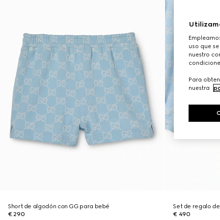
Utilizam
Empleamos 
uso que se
nuestro con
condicione
Para obten
nuestra
po
Short de algodón con GG para bebé
Set de regalo d
€ 290
€ 490