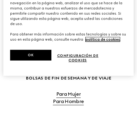
navegación en la página web, analizar el uso que se hace de la
misma, contribuir a nuestros esfuerzos de mercadotecnia y
COMPRAR LOS BOLSOS DE VIAJE PARA MUJER
permitirle compartir nuestro contenido en sus redes sociales. Si
sigue utilizando esta página web, acepta usted las condiciones
de uso.
COMPRAR LOS BOLSOS DE VIAJE PARA HOMBRE
Para obtener más información sobre estas tecnologías y sobre su
uso en esta página web, consulte nuestra
política de cookies
.
OK
CONFIGURACIÓN DE
COOKIES
BOLSAS DE FIN DE SEMANA Y DE VIAJE
Para Mujer
Para Hombre