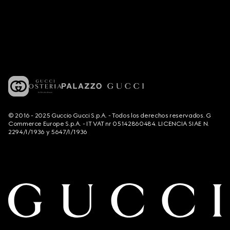
© 2016 - 2025 Guccio Gucci S.p.A. - Todos los derechos reservados. G
Commerce Europe S.p.A. - IT VAT nr 05142860484. LICENCIA SIAE N.
2294/I/1936 y 5647/I/1936