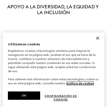
APOYO A LA DIVERSIDAD, LA EQUIDAD Y 
LA INCLUSIÓN
Guiados por nuestros principios, apoyamos activamente 
la diversidad en todas sus formas para que cada 
Utilizamos cookies
persona pueda expresar plenamente sus cualidades 
Empleamos cookies y tecnologías similares para mejorar la
únicas. Creemos que lo que nos hace diferentes estimula 
navegación en la página web, analizar el uso que se hace de la
misma, contribuir a nuestros esfuerzos de mercadotecnia y
la creatividad y la innovación. Hemos puesto en marcha 
permitirle compartir nuestro contenido en sus redes sociales. Si
una serie de iniciativas para fomentar la equidad y la 
sigue utilizando esta página web, acepta usted las condiciones
inclusión en el entorno laboral, y colaboramos con 
de uso.
organizaciones líderes para ayudar a influir en el 
Para obtener más información sobre estas tecnologías y sobre su
cambio sistémico, tanto en nuestro sector como en otros 
uso en esta página web, consulte nuestra
política de cookies
.
ámbitos.
OK
CONFIGURACIÓN DE
COOKIES
Diversidad, equidad e inclusión en Gucci