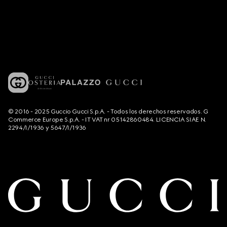
© 2016 - 2025 Guccio Gucci S.p.A. - Todos los derechos reservados. G
Commerce Europe S.p.A. - IT VAT nr 05142860484. LICENCIA SIAE N.
2294/I/1936 y 5647/I/1936