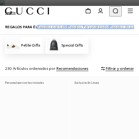
Regalos
REGALOS PARA ÉL
Regalos para ella
Regalos Personalizados
Regalos de perfu
Petite Gifts
Special Gifts
230 Artículos
ordenados por
Recomendaciones
Filtrar y ordenar
Personalizar con las iniciales
Exclusivo En Línea