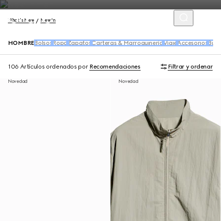
What's New
New In
HOMBRE
Bolsos
Ropa
Zapatos
Carteras & Marroquinería
Viaje
Accesorios
Buf
106 Artículos
ordenados por
Recomendaciones
Filtrar y ordenar
Novedad
Novedad