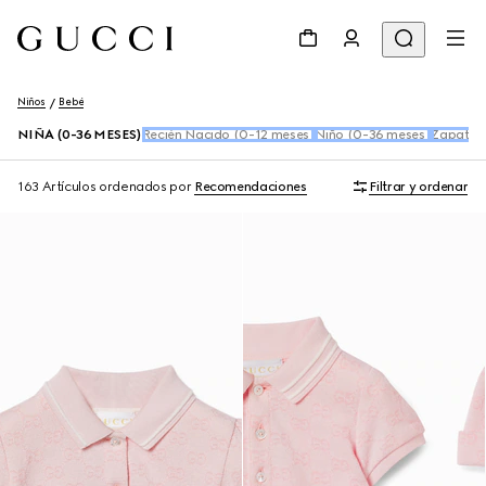
Niños
Bebé
NIÑA (0-36 MESES)
Recién Nacido (0-12 meses)
Niño (0-36 meses)
Zapatos 
163 Artículos
ordenados por
Recomendaciones
Filtrar y ordenar