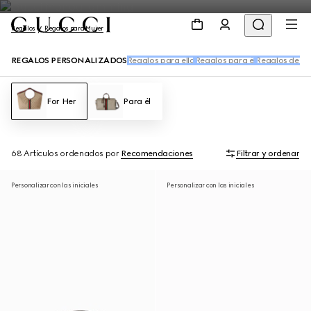
Regalos
Regalos para Mujer
REGALOS PERSONALIZADOS
Regalos para ella
Regalos para él
Regalos de pe
For Her
Para él
68 Artículos
ordenados por
Recomendaciones
Filtrar y ordenar
Personalizar con las iniciales
Personalizar con las iniciales