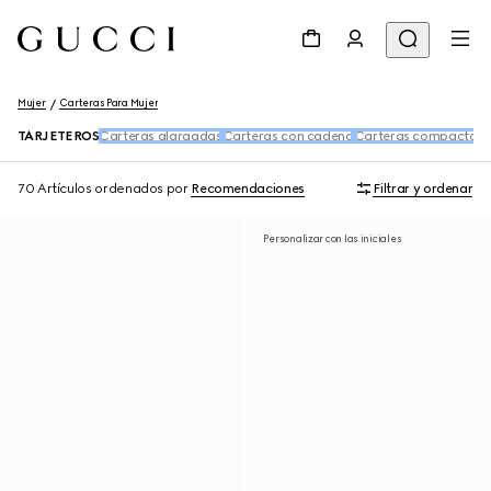
Mujer
Carteras Para Mujer
TARJETEROS
Carteras alargadas
Carteras con cadena
Carteras compactas
A
70 Artículos
ordenados por
Recomendaciones
Filtrar y ordenar
Personalizar con las iniciales