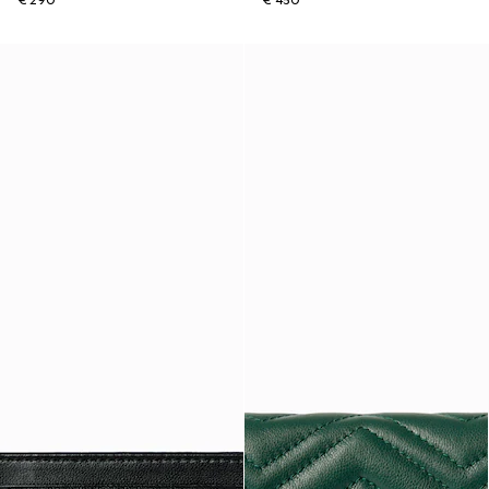
€ 290
€ 450