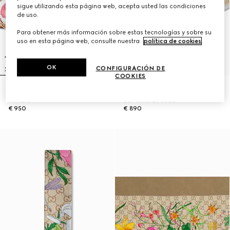
sigue utilizando esta página web, acepta usted las condiciones
de uso.
Para obtener más información sobre estas tecnologías y sobre su
uso en esta página web, consulte nuestra
política de cookies
.
OK
CONFIGURACIÓN DE
COOKIES
Gossip pequeño bolso de
Sombrero de panamá de sarga
hombro
con cinta de seda
€ 950
€ 890