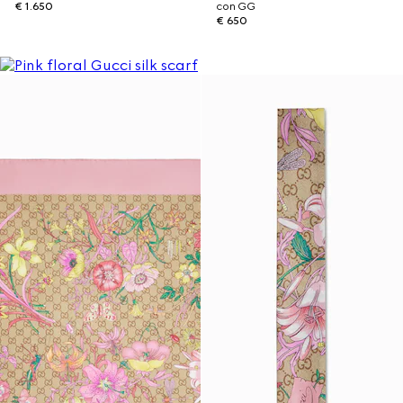
€ 1.650
con GG
€ 650