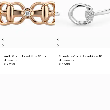
Anillo Gucci Horsebit de 18 ct con
Brazalete Gucci Horsebit de 18 ct
diamante
diamantes
€ 2.200
€ 5.500