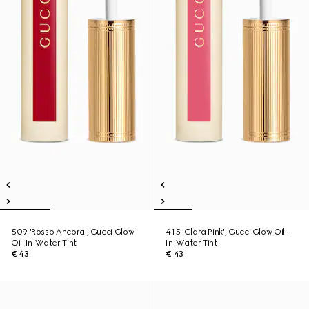
509 'Rosso Ancora', Gucci Glow
415 'Clara Pink', Gucci Glow Oil-
Oil-In-Water Tint
In-Water Tint
€ 43
€ 43