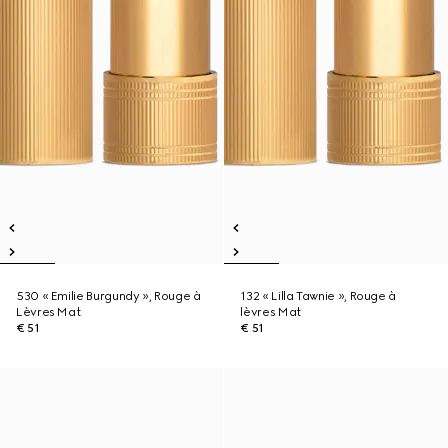
530 « Emilie Burgundy », Rouge à
132 « Lilla Tawnie », Rouge à
Lèvres Mat
lèvres Mat
€ 51
€ 51