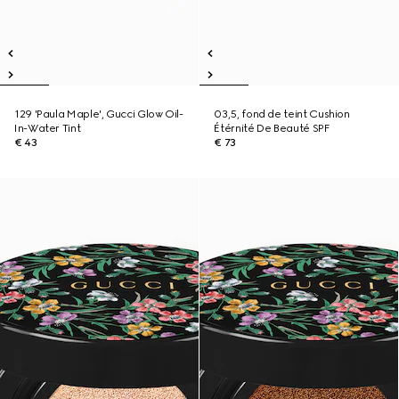
129 'Paula Maple', Gucci Glow Oil-
03,5, fond de teint Cushion
In-Water Tint
Étérnité De Beauté SPF
€ 43
€ 73