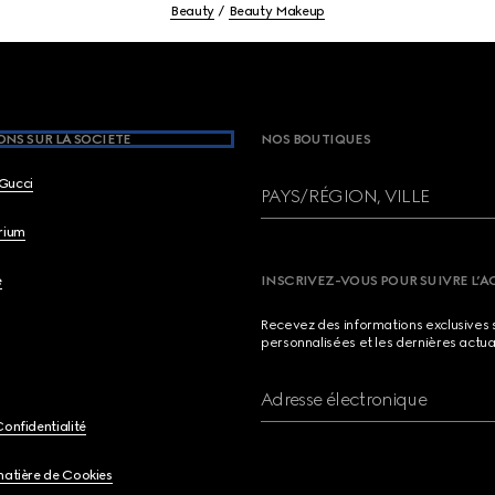
Beauty
Beauty Makeup
NS SUR LA SOCIETE
NOS BOUTIQUES
Gucci
PAYS/RÉGION, VILLE
brium
e
INSCRIVEZ-VOUS POUR SUIVRE L’A
Recevez des informations exclusives 
personnalisées et les dernières actua
Adresse électronique
Confidentialité
matière de Cookies