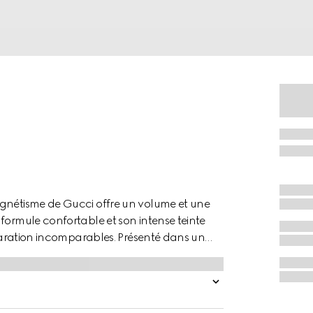
agnétisme de Gucci offre un volume et une
formule confortable et son intense teinte
séparation incomparables. Présenté dans un
mascara orné du logo Gucci doré est un