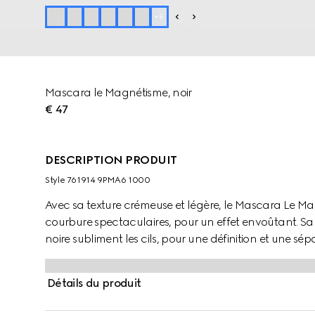
+
5
Mascara le Magnétisme, noir
€ 47
DESCRIPTION PRODUIT
Style ‎761914 9PMA6 1000
Avec sa texture crémeuse et légère, le Mascara Le M
courbure spectaculaires, pour un effet envoûtant. Sa 
noire subliment les cils, pour une définition et une 
élégant tube noir et doté d’une baguette dorée, ce 
véritable objet de désir.
Détails du produit