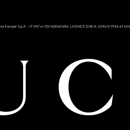
rce Europe S.p.A. - IT VAT nr 05142860484. LICENCE SIAE N. 2294/I/1936 et 56