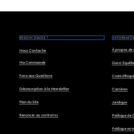
Footer
BESOIN D'AIDE ?
INFORMATIO
À propos de 
Nous Contacter
Ma Commande
Gucci Equili
Foire aux Questions
Code éthiqu
Désinscription à la Newsletter
Carrières
Plan du Site
Juridique
Renoncer au contrat ici
Politique de 
Politique en 