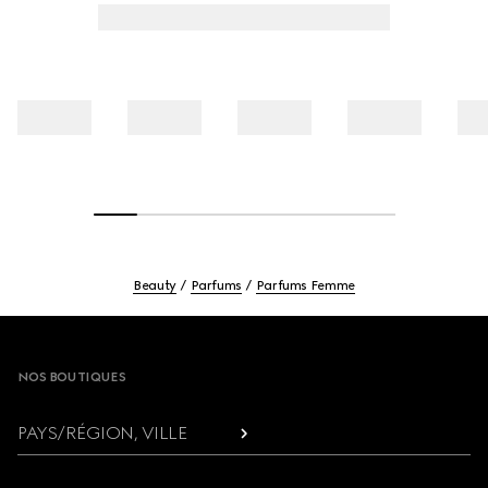
Beauty
Parfums
Parfums Femme
Footer
NOS BOUTIQUES
PAYS/RÉGION, VILLE