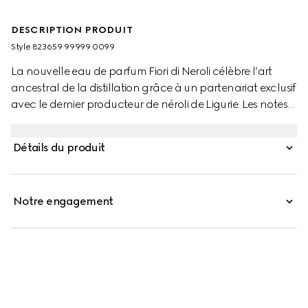
DESCRIPTION PRODUIT
Style ‎823659 99999 0099
La nouvelle eau de parfum Fiori di Neroli célèbre l’art
ancestral de la distillation grâce à un partenariat exclusif
avec le dernier producteur de néroli de Ligurie. Les notes
florales de l’essence de néroli sont complétées par la
fraîcheur éclatante de l’huile essentielle de petitgrain.
Détails du produit
Ensemble, ces éléments sont équilibrés par la chaleur des
extraits de cèdre, créant un contraste harmonieux.
Notre engagement