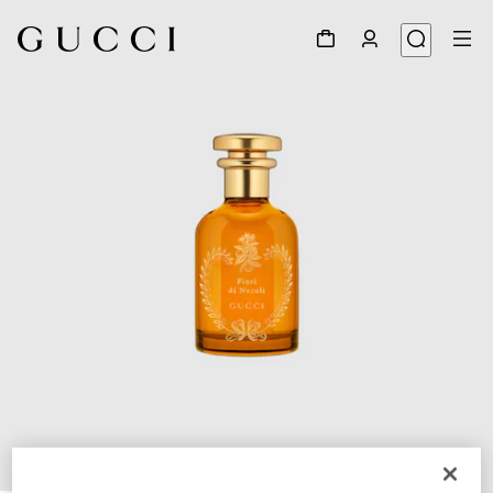
1
/
3